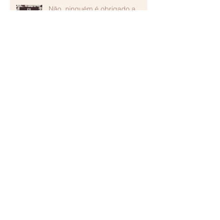
Não, ninguém é obrigado a
nada!
Ih, Casei! E agora?
Arquivo
janeiro de 2018
(1)
1 post
agosto de 2017
(2)
2 posts
julho de 2017
(1)
1 post
maio de 2017
(2)
2 posts
Procurar por tags