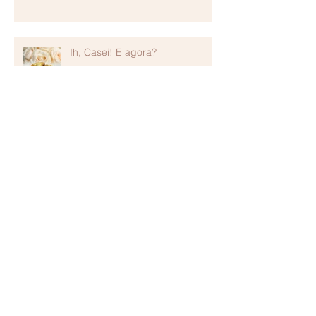
Ih, Casei! E agora?
Arquivo
janeiro de 2018
(1)
1 post
agosto de 2017
(2)
2 posts
julho de 2017
(1)
1 post
maio de 2017
(2)
2 posts
Procurar por tags
Nenhum tag.
Siga