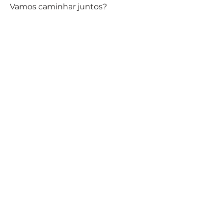
Vamos caminhar juntos?
Júlia Barradas Petroni de
Senzi
CRP 06/94078
Atendimentos agendados, presencial ou
online, para psicoterapia sexual e gestalt-
terapia, individual, família ou casal.
Dúvidas?
Entre em Contato: