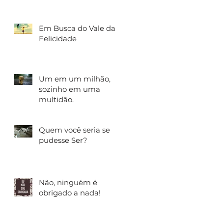
Em Busca do Vale da
Felicidade
Um em um milhão,
sozinho em uma
multidão.
e
Quem você seria se
pudesse Ser?
Não, ninguém é
obrigado a nada!