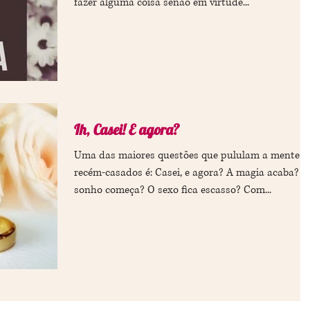
fazer alguma coisa senão em virtude...
Ih, Casei! E agora?
Uma das maiores questões que pululam a mente d
recém-casados é: Casei, e agora? A magia acaba? O
sonho começa? O sexo fica escasso? Com...