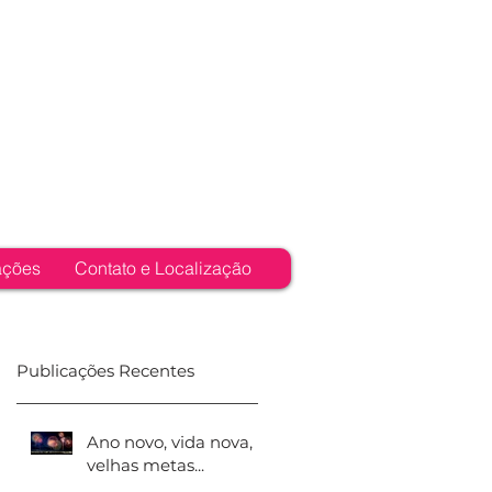
ações
Contato e Localização
Publicações Recentes
Ano novo, vida nova,
velhas metas...
de